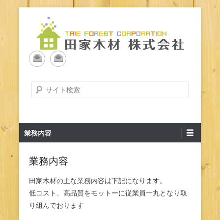
コ
ン
テ
ン
北海道内で木材加工・卸は田家木材へ
木材加工・卸の田家木材株
ツ
へ
式会社
ス
検
キ
索
ッ
開
プ
始
メ
業務内容
イ
ン
業務内容
メ
ニ
田家木材の主な業務内容は下記になります。
ュ
低コスト、高品質をモットーに従業員一丸となり取
ー
り組んでおります