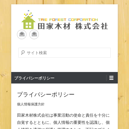
コ
ン
テ
ン
北海道内で木材加工・卸は田家木材へ
木材加工・卸の田家木材株
ツ
へ
式会社
ス
検
キ
索
ッ
開
プ
始
メ
プライバシーポリシー
イ
ン
プライバシーポリシー
メ
ニ
個人情報保護方針
ュ
田家木材株式会社は事業活動の使命と責任を十分に
ー
自覚するとともに、個人情報の重要性を認識し、個