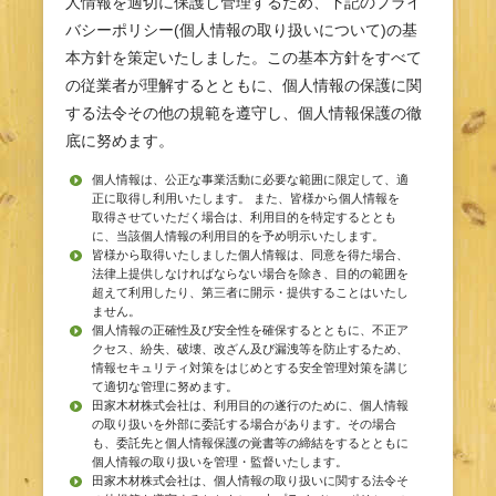
人情報を適切に保護し管理するため、下記のプライ
バシーポリシー(個人情報の取り扱いについて)の基
本方針を策定いたしました。この基本方針をすべて
の従業者が理解するとともに、個人情報の保護に関
する法令その他の規範を遵守し、個人情報保護の徹
底に努めます。
個人情報は、公正な事業活動に必要な範囲に限定して、適
正に取得し利用いたします。 また、皆様から個人情報を
取得させていただく場合は、利用目的を特定するととも
に、当該個人情報の利用目的を予め明示いたします。
皆様から取得いたしました個人情報は、同意を得た場合、
法律上提供しなければならない場合を除き、目的の範囲を
超えて利用したり、第三者に開示・提供することはいたし
ません。
個人情報の正確性及び安全性を確保するとともに、不正ア
クセス、紛失、破壊、改ざん及び漏洩等を防止するため、
情報セキュリティ対策をはじめとする安全管理対策を講じ
て適切な管理に努めます。
田家木材株式会社は、利用目的の遂行のために、個人情報
の取り扱いを外部に委託する場合があります。その場合
も、委託先と個人情報保護の覚書等の締結をするとともに
個人情報の取り扱いを管理・監督いたします。
田家木材株式会社は、個人情報の取り扱いに関する法令そ